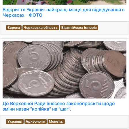
Відкриття України: найкращі місця для відвідування в
Черкасах - ФОТО
Європа
Черкаська область
Візантійська імперія
До Верховної Ради внесено законопроєкти щодо
зміни назви "копійка" на "шаг".
Українці
Археологія
Монета.