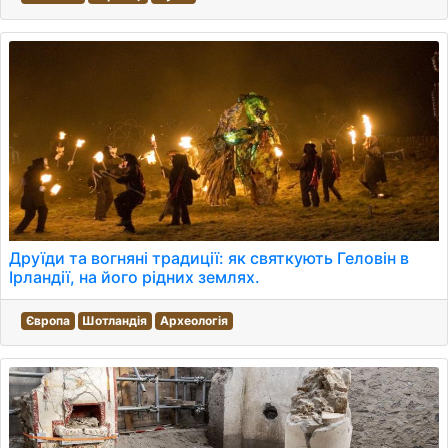
Друїди та вогняні традиції: як святкують Геловін в
Ірландії, на його рідних землях.
Європа
Шотландія
Археологія