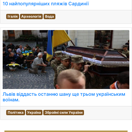
10 найпопулярніших пляжів Сардинії
Італія
Археологія
Вода
Львів віддасть останню шану ще трьом українським
воїнам.
Політика
Україна
Збройні сили України