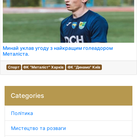
Минай уклав угоду з найкращим голеадором
Металіста.
Спорт
ФК "Металіст" Харків
ФК "Динамо" Київ
Categories
Політика
Мистецтво та розваги