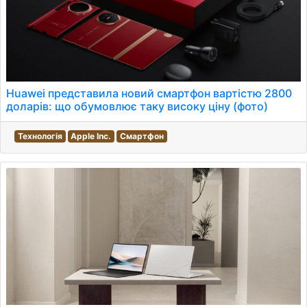
Huawei представила новий смартфон вартістю 2800
доларів: що обумовлює таку високу ціну (фото)
Технологія
Apple Inc.
Смартфон