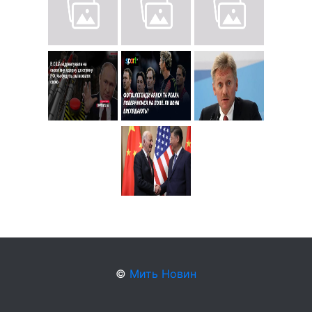
©
Мить Новин