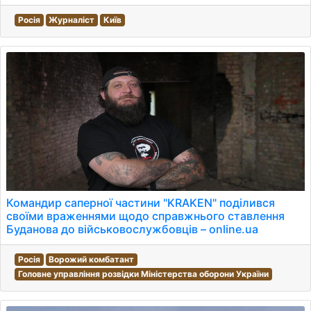
Росія
Журналіст
Київ
Командир саперної частини "KRAKEN" поділився
своїми враженнями щодо справжнього ставлення
Буданова до військовослужбовців – online.ua
Росія
Ворожий комбатант
Головне управління розвідки Міністерства оборони України