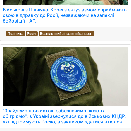
Військові з Північної Кореї з ентузіазмом сприймають
свою відправку до Росії, незважаючи на запеклі
бойові дії - AP.
Політика
Росія
Безпілотний літальний апарат
"Знайдемо прихисток, забезпечимо їжею та
обігріємо": в Україні звернулися до військових КНДР,
які підтримують Росію, з закликом здатися в полон.