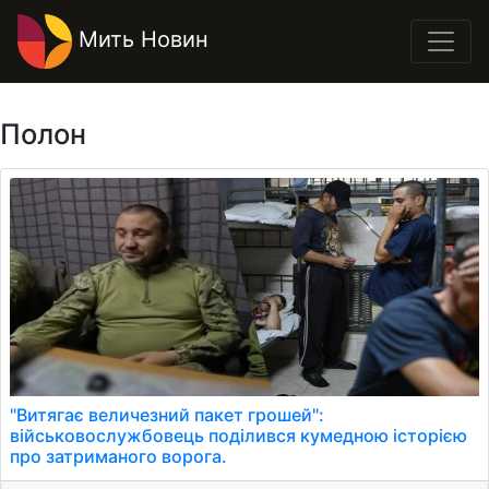
Мить Новин
Полон
"Витягає величезний пакет грошей":
військовослужбовець поділився кумедною історією
про затриманого ворога.