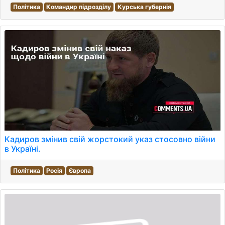
Політика
Командир підрозділу
Курська губернія
Кадиров змінив свій жорстокий указ стосовно війни
в Україні.
Політика
Росія
Європа