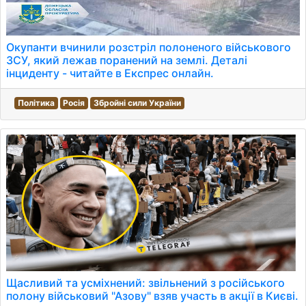
Окупанти вчинили розстріл полоненого військового
ЗСУ, який лежав поранений на землі. Деталі
інциденту - читайте в Експрес онлайн.
Політика
Росія
Збройні сили України
Щасливий та усміхнений: звільнений з російського
полону військовий "Азову" взяв участь в акції в Києві.