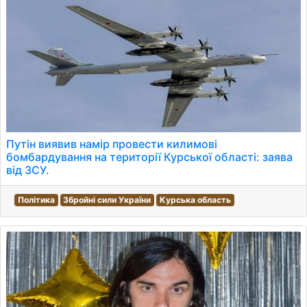
Путін виявив намір провести килимові
бомбардування на території Курської області: заява
від ЗСУ.
Політика
Збройні сили України
Курська область