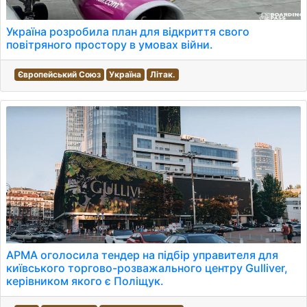
Україна розробила план для відкриття свого
повітряного простору в умовах війни.
Європейський Союз
Україна
Літак.
АРМА оголосила тендер на підбір управителя для
київського торгово-розважального центру Gulliver,
керівником якого є Поліщук.