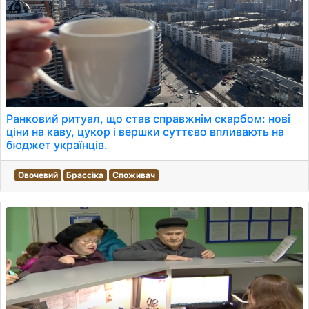
Ранковий ритуал, що став справжнім скарбом: нові
ціни на каву, цукор і вершки суттєво впливають на
бюджет українців.
Овочевий
Брассіка
Споживач