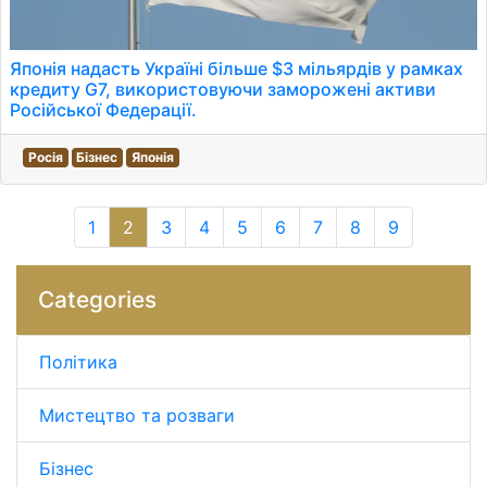
Японія надасть Україні більше $3 мільярдів у рамках
кредиту G7, використовуючи заморожені активи
Російської Федерації.
Росія
Бізнес
Японія
1
2
3
4
5
6
7
8
9
Categories
Політика
Мистецтво та розваги
Бізнес