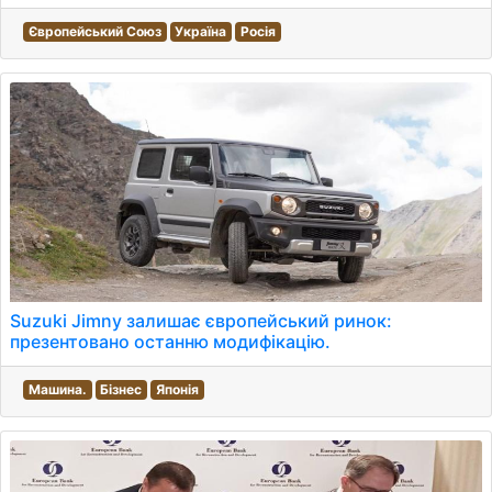
Європейський Союз
Україна
Росія
Suzuki Jimny залишає європейський ринок:
презентовано останню модифікацію.
Машина.
Бізнес
Японія