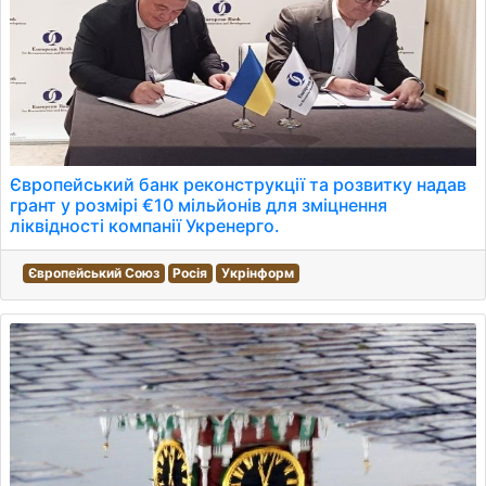
Європейський банк реконструкції та розвитку надав
грант у розмірі €10 мільйонів для зміцнення
ліквідності компанії Укренерго.
Європейський Союз
Росія
Укрінформ