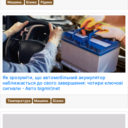
Машина.
Бізнес
Рідина
Як зрозуміти, що автомобільний акумулятор
наближається до свого завершення: чотири ключові
сигнали - Авто bigmir)net
Температура
Машина.
Бізнес