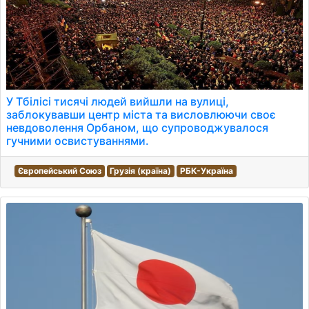
У Тбілісі тисячі людей вийшли на вулиці,
заблокувавши центр міста та висловлюючи своє
невдоволення Орбаном, що супроводжувалося
гучними освистуваннями.
Європейський Союз
Грузія (країна)
РБК-Україна