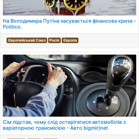
На Володимира Путіна насувається фінансова криза -
Politico.
Європейський Союз
Росія
Європа
Сім підстав, чому слід остерігатися автомобілів з
варіаторною трансмісією - Авто bigmir)net