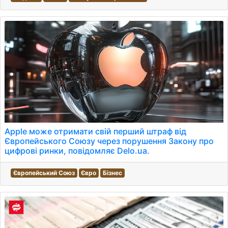
Apple може отримати свій перший штраф від
Європейського Союзу через порушення Закону про
цифрові ринки, повідомляє Delo.ua.
Європейський Союз
Євро
Бізнес