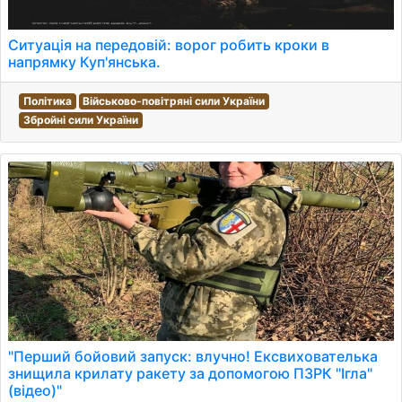
Ситуація на передовій: ворог робить кроки в
напрямку Куп'янська.
Політика
Військово-повітряні сили України
Збройні сили України
"Перший бойовий запуск: влучно! Ексвихователька
знищила крилату ракету за допомогою ПЗРК "Ігла"
(відео)"