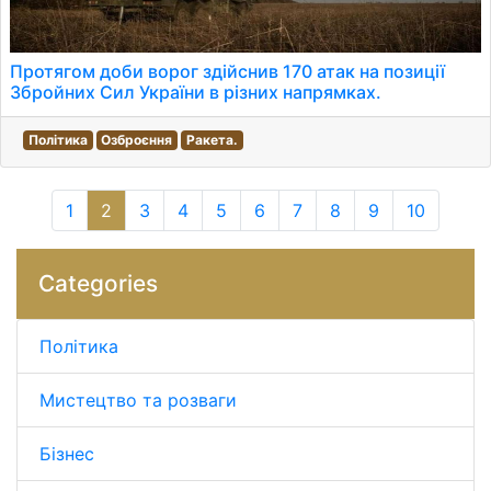
Протягом доби ворог здійснив 170 атак на позиції
Збройних Сил України в різних напрямках.
Політика
Озброєння
Ракета.
1
2
3
4
5
6
7
8
9
10
Categories
Політика
Мистецтво та розваги
Бізнес