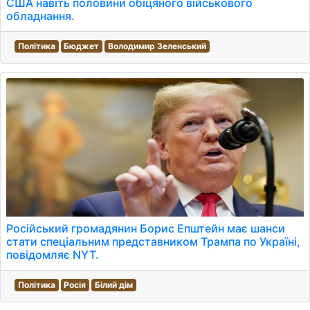
США навіть половини обіцяного військового
обладнання.
Політика
Бюджет
Володимир Зеленський
Російський громадянин Борис Епштейн має шанси
стати спеціальним представником Трампа по Україні,
повідомляє NYT.
Політика
Росія
Білий дім