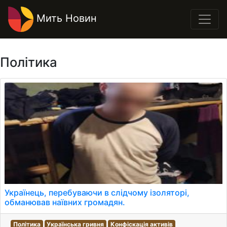
Мить Новин
Політика
Українець, перебуваючи в слідчому ізоляторі,
обманював наївних громадян.
Політика
Українська гривня
Конфіскація активів