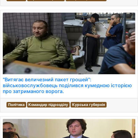
"Витягає величезний пакет грошей":
військовослужбовець поділився кумедною історією
про затриманого ворога.
Політика
Командир підрозділу
Курська губернія