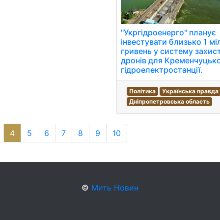
"Укргідроенерго" планує
інвестувати близько 1 м
гривень у систему захист
дронів для Кременчуцько
гідроелектростанції.
Політика
Українська правда
Дніпропетровська область
4
5
6
7
8
9
10
©
Мить Новин