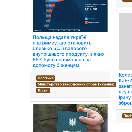
Польща надала Україні
підтримку, що становить
близько 5% її валового
внутрішнього продукту, з яких
85% було спрямовано на
допомогу біженцям.
Колиш
Політика
KJF-
Міністерство закордонних справ (Україна)
занеп
Літак.
яку с
Ірану
зброї
Полі