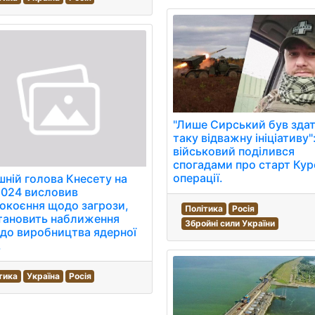
"Лише Сирський був здат
таку відважну ініціативу"
військовий поділився
спогадами про старт Кур
операції.
ній голова Кнесету на
2024 висловив
окоєння щодо загрози,
Політика
Росія
тановить наближення
Збройні сили України
 до виробництва ядерної
.
тика
Україна
Росія