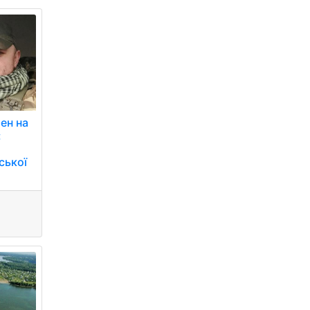
ен на
:
ської