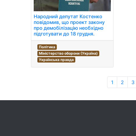
Народний депутат Костенко
повідомив, що проект закону
про демобілізацію необхідно
підготувати до 18 грудня.
Політика
Міністерство оборони (Україна)
Українська правда
1
2
3