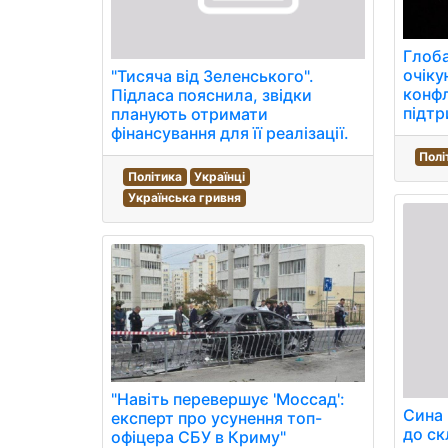
Глоба
очіку
"Тисяча від Зеленського".
конфл
Підласа пояснила, звідки
підтр
планують отримати
фінансування для її реалізації.
Полі
Політика
Українці
Українська гривня
"Навіть перевершує 'Моссад':
Сина
експерт про усунення топ-
до ск
офіцера СБУ в Криму"