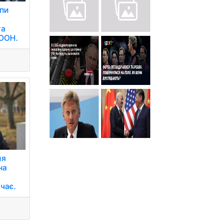
упи
та
 ООН.
ля
на
чає.