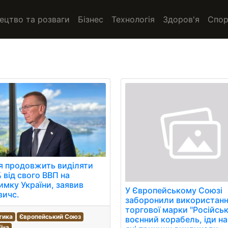
ецтво та розваги
Бізнес
Технологія
Здоров'я
Спор
я продовжить виділяти
 від свого ВВП на
имку України, заявив
У Європейському Союзі
вичс.
заборонили використан
торгової марки "Російсь
тика
Європейський Союз
воєнний корабель, іди на
їна