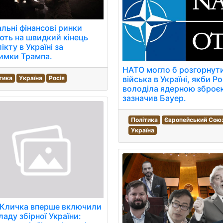
льні фінансові ринки
ють на швидкий кінець
ікту в Україні за
имки Трампа.
НАТО могло б розгорнути
тика
Україна
Росія
війська в Україні, якби Ро
володіла ядерною зброєю
зазначив Бауер.
Політика
Європейський Сою
Україна
 Кличка вперше включили
ладу збірної України: