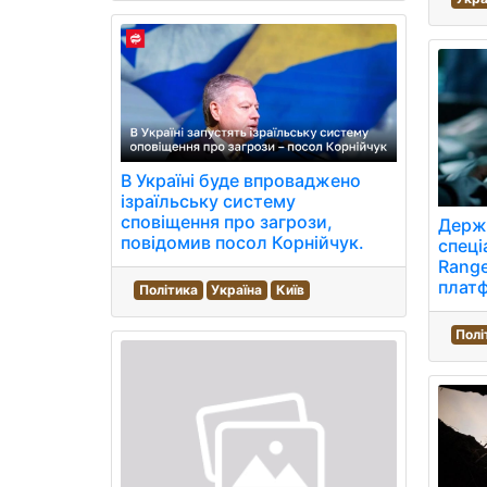
В Україні буде впроваджено
ізраїльську систему
сповіщення про загрози,
Держ
повідомив посол Корнійчук.
спеці
Range
платф
Політика
Україна
Київ
Полі