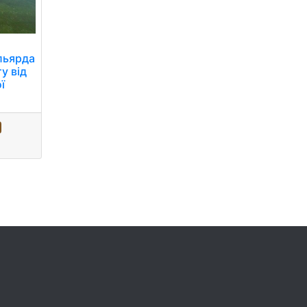
ільярда
у від
ї