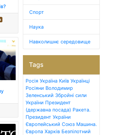
ів?
Спорт
з
Наука
Навколишнє середовище
Tags
Росія
Україна
Київ
Українці
Росіяни
Володимир
му
Зеленський
Збройні сили
України
Президент
(державна посада)
Ракета.
Президент України
Європейський Союз
Машина.
Європа
Харків
Безпілотний