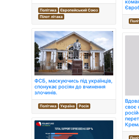
коман
Євро
Політика
Європейський Союз
Пілот літака
Полі
ФСБ, маскуючись під українців,
спонукає росіян до вчинення
злочинів.
Вдов
Політика
Україна
Росія
своє
росій
перет
Крем
Полі