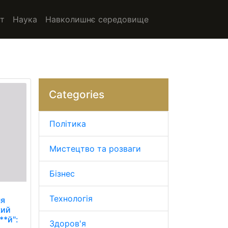
т
Наука
Навколишнє середовище
Categories
Політика
Мистецтво та розваги
Бізнес
Технологія
ня
кий
**й":
Здоров'я