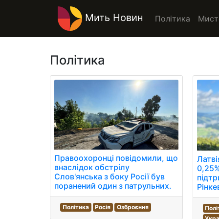
Мить Новин
Політика
Мист
Політика
Правоохоронці повідомили, що
Латві
внаслідок обстрілу
0,25%
Слов'янська з боку Росії був
підтр
поранений один з патрульних.
Рінке
Політика
Росія
Озброєння
Полі
Укра