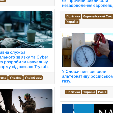
які причини викликали
незадоволення європейц
Політика
Європейський Сою
Україна
авна служба
ального зв'язку та Cyber
s розробили навчальну
орму під назвою Tryzub.
У Словаччині виявили
альтернативу російсько
тика
Україна
Укрінформ
газу.
Політика
Україна
Росія