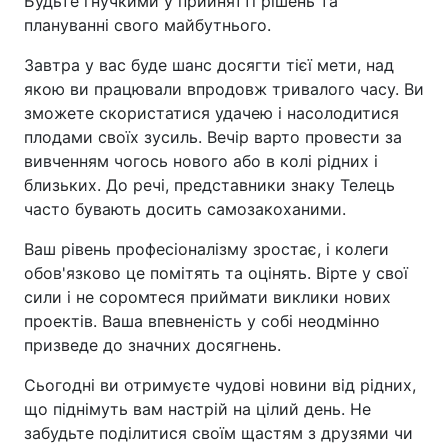
Будьте гнучкими у прийнятті рішень та
плануванні свого майбутнього.
Завтра у вас буде шанс досягти тієї мети, над
якою ви працювали впродовж тривалого часу. Ви
зможете скористатися удачею і насолодитися
плодами своїх зусиль. Вечір варто провести за
вивченням чогось нового або в колі рідних і
близьких. До речі, представники знаку Телець
часто бувають досить самозакоханими.
Ваш рівень професіоналізму зростає, і колеги
обов'язково це помітять та оцінять. Вірте у свої
сили і не соромтеся приймати виклики нових
проектів. Ваша впевненість у собі неодмінно
призведе до значних досягнень.
Сьогодні ви отримуєте чудові новини від рідних,
що піднімуть вам настрій на цілий день. Не
забудьте поділитися своїм щастям з друзями чи