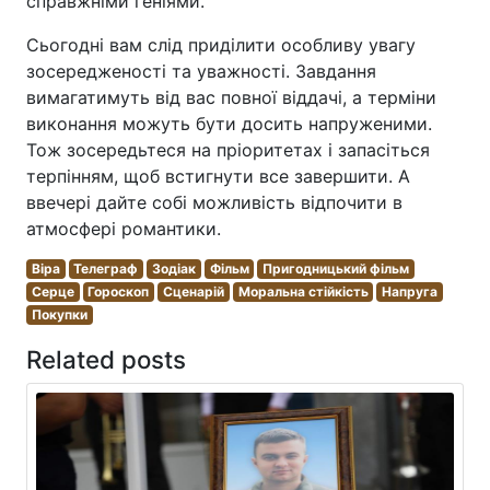
справжніми геніями.
Сьогодні вам слід приділити особливу увагу
зосередженості та уважності. Завдання
вимагатимуть від вас повної віддачі, а терміни
виконання можуть бути досить напруженими.
Тож зосередьтеся на пріоритетах і запасіться
терпінням, щоб встигнути все завершити. А
ввечері дайте собі можливість відпочити в
атмосфері романтики.
Віра
Телеграф
Зодіак
Фільм
Пригодницький фільм
Серце
Гороскоп
Сценарій
Моральна стійкість
Напруга
Покупки
Related posts