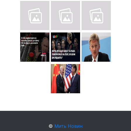
©
Мить Новин