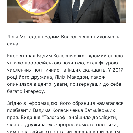
Лілія Македон і Вадим Колесніченко виховують
сина.
Ексрегіонал Вадим Колесніченко, відомий своєю
чіткою проросійською позицією, став фігурою
численних політичних та інших скандалів. У 2017
році його дружина, Лілія Македон, також
опинилася в центрі уваги, привернувши до себе
багато інтересу.
Згідно з інформацією, його обраниця намагалася
позбавити Вадима Колесніченка батьківських
прав. Видання "Телеграф" вирішило дослідити,
якою є дружина екс-проросійського політика,
чим вона займається та чи справді вони разом