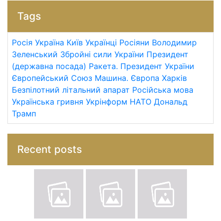
Tags
Росія
Україна
Київ
Українці
Росіяни
Володимир
Зеленський
Збройні сили України
Президент
(державна посада)
Ракета.
Президент України
Європейський Союз
Машина.
Європа
Харків
Безпілотний літальний апарат
Російська мова
Українська гривня
Укрінформ
НАТО
Дональд
Трамп
Recent posts