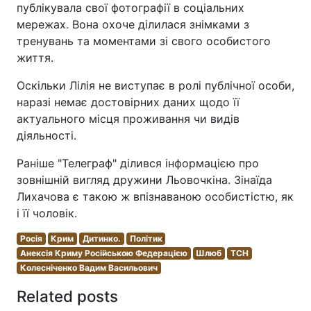
публікувала свої фотографії в соціальних
мережах. Вона охоче ділилася знімками з
тренувань та моментами зі свого особистого
життя.
Оскільки Лілія не виступає в ролі публічної особи,
наразі немає достовірних даних щодо її
актуального місця проживання чи видів
діяльності.
Раніше "Телеграф" ділився інформацією про
зовнішній вигляд дружини Льовочкіна. Зінаїда
Лихачова є такою ж впізнаваною особистістю, як
і її чоловік.
Росія
Крим
Дитинко.
Політик
Анексія Криму Російською Федерацією
Шлюб
ТСН
Колесніченко Вадим Васильович
Related posts