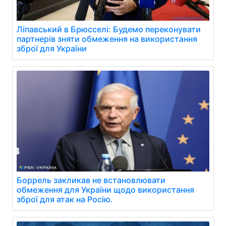
Ліпавський в Брюсселі: Будемо переконувати
партнерів зняти обмеження на використання
зброї для України
Боррель закликав не встановлювати
обмеження для України щодо використання
зброї для атак на Росію.