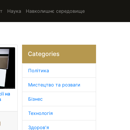
т
Наука
Навколишнє середовище
Categories
Політика
Мистецтво та розваги
ії на
Бізнес
в
Технологія
Здоров'я