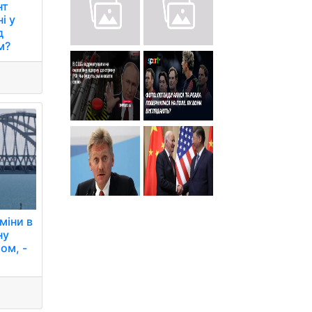
нт
і у
д
м?
міни в
ну
ом, -