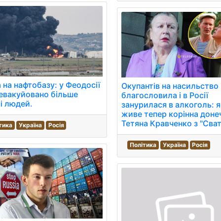
 на нафтобазу: у Феодосії
Окупантів на насильство
евакуйовано більше
благословила і в Росії
і людей.
занурилася в алкоголь: я
живе тепер корінна доне
Тетяна Кравченко з "Сват
тика
Україна
Росія
Політика
Україна
Росія