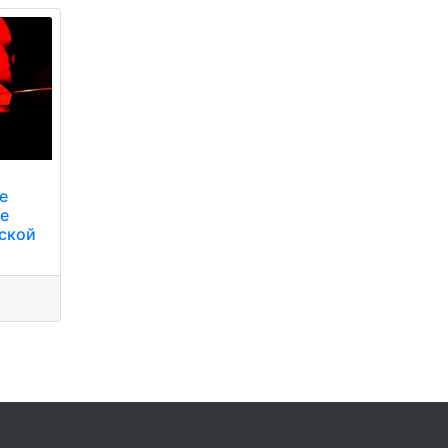
е
ве
ской