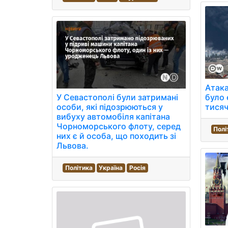
Атака
У Севастополі були затримані
було 
особи, які підозрюються у
тисяч
вибуху автомобіля капітана
Чорноморського флоту, серед
Полі
них є й особа, що походить зі
Львова.
Політика
Україна
Росія