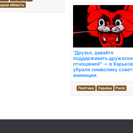
цька область
"Друзья, давайте
поддерживать дружески
отношения!" — в Харько
убрали символику совет
анимации.
Політика
Україна
Росія