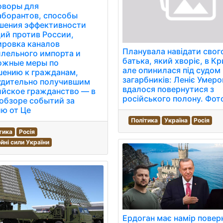
оворы для
аборантов, способы
шения эффективности
ий против России,
ировка каналов
Планувала навідати свог
лельного импорта и
батька, який хворіє, в К
ожные меры по
але опинилася під судом
шению к гражданам,
загарбників: Леніє Умеро
удительно получившим
вдалося повернутися з
ийское гражданство — в
російського полону. Фот
обзоре событий за
ю от Це
Політика
Україна
Росія
тика
Росія
йні сили України
Ердоган має намір повер