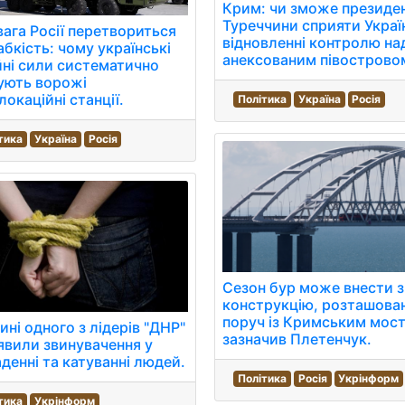
Крим: чи зможе президе
Туреччини сприяти Україн
ага Росії перетвориться
відновленні контролю на
абкість: чому українські
анексованим півострово
ні сили систематично
ують ворожі
локаційні станції.
Політика
Україна
Росія
тика
Україна
Росія
Сезон бур може внести з
конструкцію, розташова
поруч із Кримським мост
ні одного з лідерів "ДНР"
зазначив Плетенчук.
явили звинувачення у
денні та катуванні людей.
Політика
Росія
Укрінформ
тика
Укрінформ