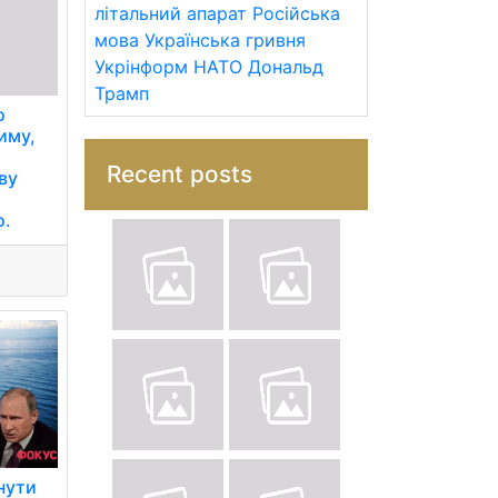
літальний апарат
Російська
мова
Українська гривня
Укрінформ
НАТО
Дональд
Трамп
о
риму,
Recent posts
ву
о.
нути