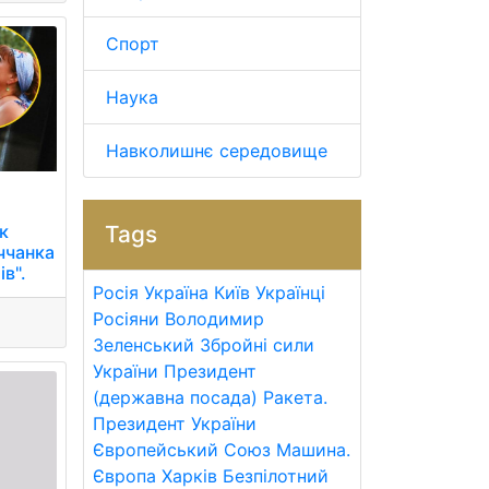
Спорт
Наука
Навколишнє середовище
к
Tags
ччанка
ів".
Росія
Україна
Київ
Українці
Росіяни
Володимир
Зеленський
Збройні сили
України
Президент
(державна посада)
Ракета.
Президент України
Європейський Союз
Машина.
Європа
Харків
Безпілотний