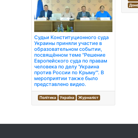
Доне
Судьи Конституционного суда
Украины приняли участие в
образовательном событии,
посвящённом теме "Решение
Европейского суда по правам
человека по делу 'Украина
против России по Крыму'". В
мероприятии также было
представлено видео.
Політика
Україна
Журналіст