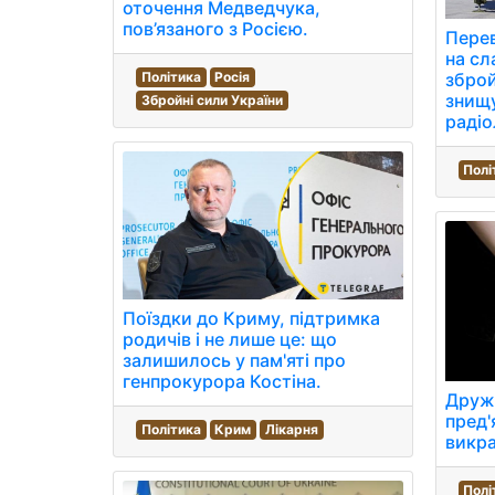
оточення Медведчука,
пов’язаного з Росією.
Перев
на сл
зброй
Політика
Росія
знищ
Збройні сили України
радіо
Полі
Поїздки до Криму, підтримка
родичів і не лише це: що
залишилось у пам'яті про
генпрокурора Костіна.
Дружи
пред'
Політика
Крим
Лікарня
викра
Полі