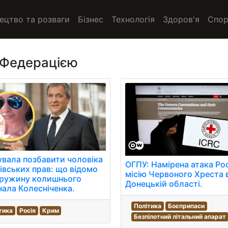
ецтво та розваги
Бізнес
Технологія
Здоров'я
Спор
 Федерацією
вала позбавити чоловіка
ОГПУ: Намірена атака Рос
івських прав: що відомо
місію Червоного Хреста 
дружину колишнього
Донецькій області.
нала Колесніченка.
Політика
Боєприпаси
тика
Росія
Крим
Безпілотний літальний апарат