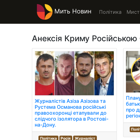
Мить Новин
Політика
Мист
Анексія Криму Російською
Плану
Журналістів Азіза Азізова та
батьк
Рустема Османова російські
про 
правоохоронці етапували до
регіо
слідчого ізолятора в Ростові-
на-Дону.
Полі
Політика
Росія
Журналіст