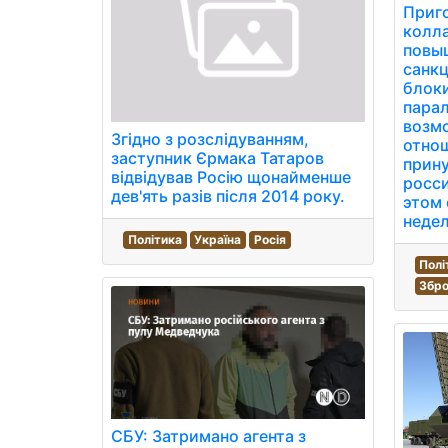
Приг
колл
повы
санкц
блок
парал
возм
Згідно з розслідуванням,
отно
заступник Єрмака Татаров
прин
відвідував Росію щонайменше
росс
дев'ять разів після 2014 року.
этом 
недел
Політика
Україна
Росія
Полі
Збро
СБУ: Затримано агента з