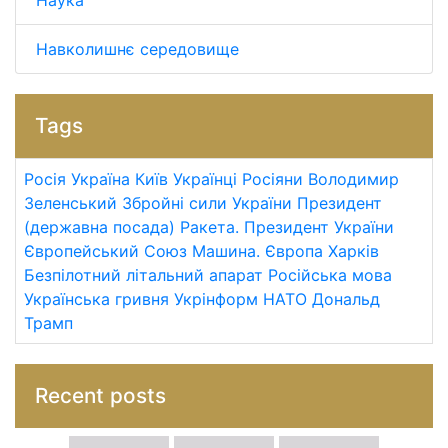
Наука
Навколишнє середовище
Tags
Росія
Україна
Київ
Українці
Росіяни
Володимир
Зеленський
Збройні сили України
Президент
(державна посада)
Ракета.
Президент України
Європейський Союз
Машина.
Європа
Харків
Безпілотний літальний апарат
Російська мова
Українська гривня
Укрінформ
НАТО
Дональд
Трамп
Recent posts