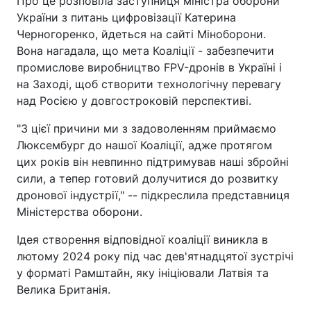
Про це розповіла заступниця міністра оборони
України з питань цифровізації Катерина
Черногоренко, йдеться на сайті Міноборони.
Вона нагадала, що мета Коаліції - забезпечити
промислове виробництво FPV-дронів в Україні і
на Заході, щоб створити технологічну перевагу
над Росією у довгостроковій перспективі.
"З цієї причини ми з задоволенням приймаємо
Люксембург до нашої Коаліції, адже протягом
цих років він невпинно підтримував наші збройні
сили, а тепер готовий долучитися до розвитку
дронової індустрії," -- підкреслила представниця
Міністерства оборони.
Ідея створення відповідної коаліції виникла в
лютому 2024 року під час дев'ятнадцятої зустрічі
у форматі Рамштайн, яку ініціювали Латвія та
Велика Британія.