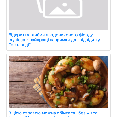
Відкриття глибин льодовикового фіорду
Ілуліссат: найкращі напрямки для відвідин у
Гренландії.
З цією стравою можна обійтися і без м'яса: