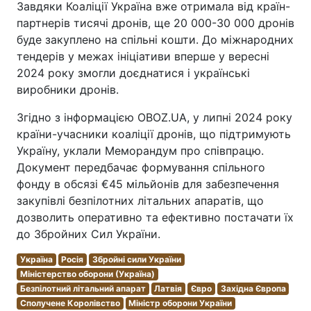
Завдяки Коаліції Україна вже отримала від країн-
партнерів тисячі дронів, ще 20 000-30 000 дронів
буде закуплено на спільні кошти. До міжнародних
тендерів у межах ініціативи вперше у вересні
2024 року змогли доєднатися і українські
виробники дронів.
Згідно з інформацією OBOZ.UA, у липні 2024 року
країни-учасники коаліції дронів, що підтримують
Україну, уклали Меморандум про співпрацю.
Документ передбачає формування спільного
фонду в обсязі €45 мільйонів для забезпечення
закупівлі безпілотних літальних апаратів, що
дозволить оперативно та ефективно постачати їх
до Збройних Сил України.
Україна
Росія
Збройні сили України
Міністерство оборони (Україна)
Безпілотний літальний апарат
Латвія
Євро
Західна Європа
Сполучене Королівство
Міністр оборони України