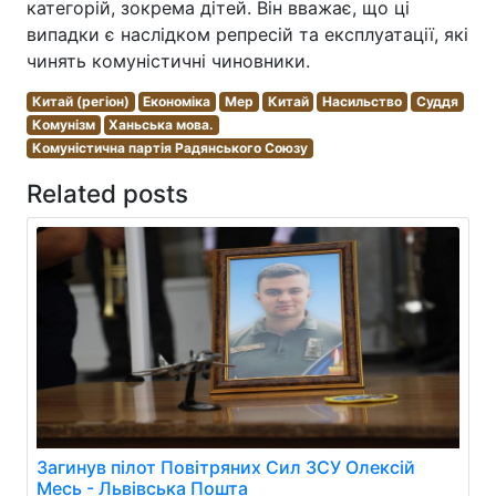
категорій, зокрема дітей. Він вважає, що ці
випадки є наслідком репресій та експлуатації, які
чинять комуністичні чиновники.
Китай (регіон)
Економіка
Мер
Китай
Насильство
Суддя
Комунізм
Ханьська мова.
Комуністична партія Радянського Союзу
Related posts
Загинув пілот Повітряних Сил ЗСУ Олексій
Месь - Львівська Пошта