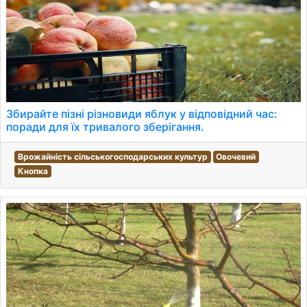
Збирайте пізні різновиди яблук у відповідний час:
поради для їх тривалого зберігання.
Врожайність сільськогосподарських культур
Овочевий
Кнопка