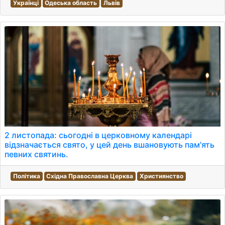
Українці
Одеська область
Львів
2 листопада: сьогодні в церковному календарі
відзначається свято, у цей день вшановують пам'ять
певних святинь.
Політика
Східна Православна Церква
Християнство