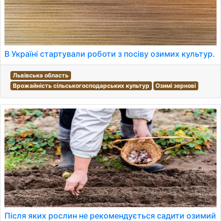
В Україні стартували роботи з посіву озимих культур.
Львівська область
Врожайність сільськогосподарських культур
Озимі зернові
Після яких рослин не рекомендується садити озимий