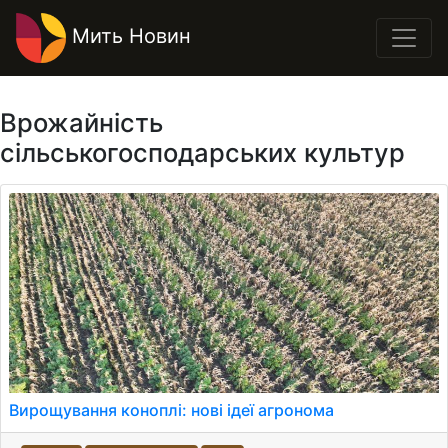
Мить Новин
Врожайність
сільськогосподарських культур
Вирощування коноплі: нові ідеї агронома