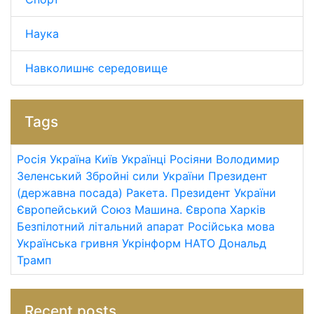
Наука
Навколишнє середовище
Tags
Росія
Україна
Київ
Українці
Росіяни
Володимир
Зеленський
Збройні сили України
Президент
(державна посада)
Ракета.
Президент України
Європейський Союз
Машина.
Європа
Харків
Безпілотний літальний апарат
Російська мова
Українська гривня
Укрінформ
НАТО
Дональд
Трамп
Recent posts