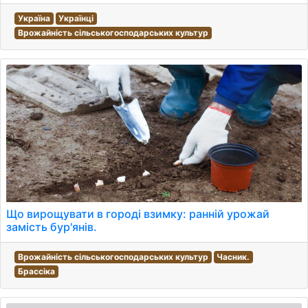
Україна
Українці
Врожайність сільськогосподарських культур
Що вирощувати в городі взимку: ранній урожай
замість бур'янів.
Врожайність сільськогосподарських культур
Часник.
Брассіка