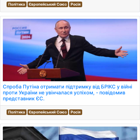
Політика
Європейський Союз
Росія
Спроба Путіна отримати підтримку від БРІКС у війні
проти України не увінчалася успіхом, - повідомив
представник ЄС.
Політика
Європейський Союз
Росія