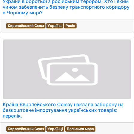
України в боротьбі з російським терором: Хто і яким
чином забезпечить безпеку транспортного коридору
в Чорному морі?
Європейський Союз
Україна
Росія
Країна Європейського Союзу наклала заборону на
безкоштовне імпортування українських товарів:
перелік.
Європейський Союз
Українці
Польська мова