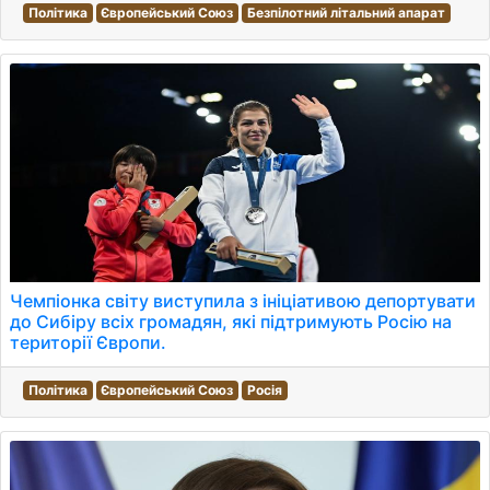
Політика
Європейський Союз
Безпілотний літальний апарат
Чемпіонка світу виступила з ініціативою депортувати
до Сибіру всіх громадян, які підтримують Росію на
території Європи.
Політика
Європейський Союз
Росія