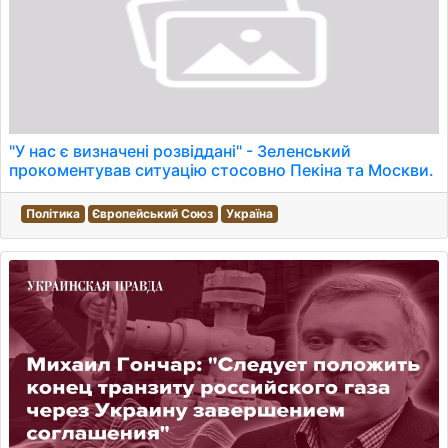
"У нас є визначені розвіддані" - Зеленський
прокоментував ситуацію стосовно Пекіна та Москви.
Політика
Європейський Союз
Україна