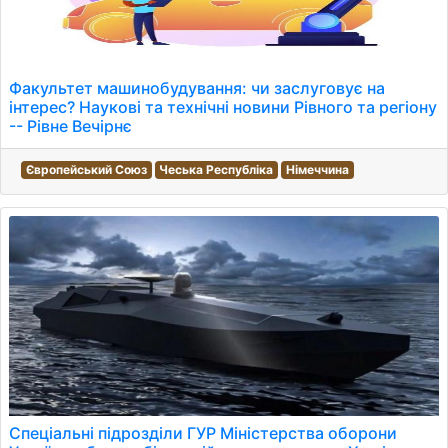
Факультет машинобудування: чи заслуговує на
інтерес? Наукові та технічні новини Рівного та регіону
-- Рівне Вечірнє
Європейський Союз
Чеська Республіка
Німеччина
Спеціальні підрозділи ГУР Міністерства оборони