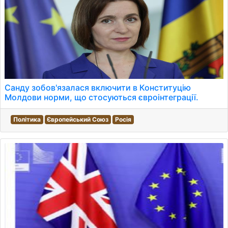
Санду зобов'язалася включити в Конституцію
Молдови норми, що стосуються євроінтеграції.
Політика
Європейський Союз
Росія