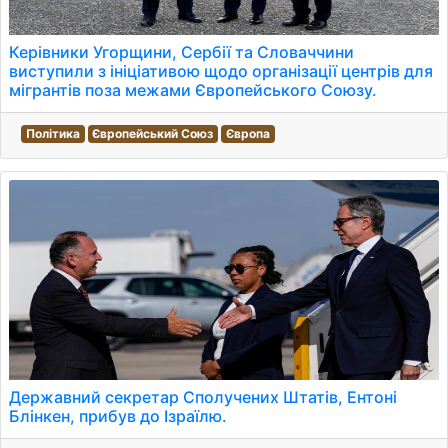
Керівники Угорщини, Сербії та Словаччини
виступили з ініціативою щодо організації центрів для
мігрантів поза межами Європейського Союзу.
Політика
Європейський Союз
Європа
Державний секретар Сполучених Штатів, Ентоні
Блінкен, прибув до Ізраїлю.