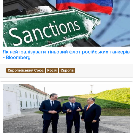
Як нейтралізувати тіньовий флот російських танкерів
- Bloomberg
Європейський Союз
Росія
Європа