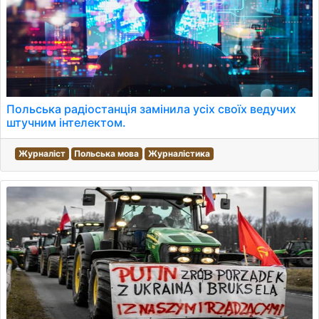
Польська радіостанція замінила усіх своїх ведучих
штучним інтелектом.
Журналіст
Польська мова
Журналістика