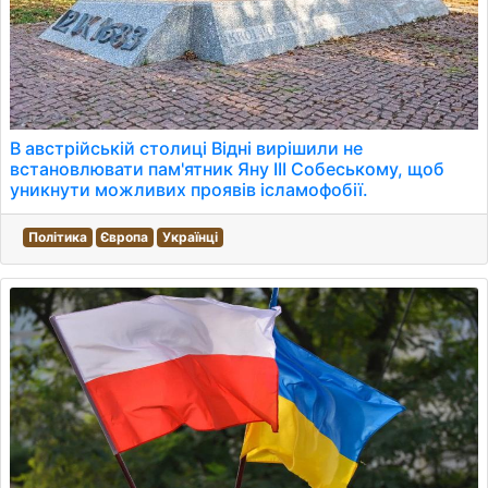
В австрійській столиці Відні вирішили не
встановлювати пам'ятник Яну III Собеському, щоб
уникнути можливих проявів ісламофобії.
Політика
Європа
Українці