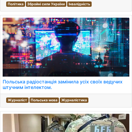
Політика
Збройні сили України
Інвалідність
Польська радіостанція замінила усіх своїх ведучих
штучним інтелектом.
Журналіст
Польська мова
Журналістика