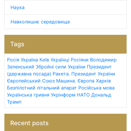
Наука
Навколишнє середовище
Tags
Росія
Україна
Київ
Українці
Росіяни
Володимир
Зеленський
Збройні сили України
Президент
(державна посада)
Ракета.
Президент України
Європейський Союз
Машина.
Європа
Харків
Безпілотний літальний апарат
Російська мова
Українська гривня
Укрінформ
НАТО
Дональд
Трамп
Recent posts