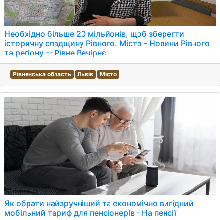
Необхідно більше 20 мільйонів, щоб зберегти
історичну спадщину Рівного. Місто - Новини Рівного
та регіону -- Рівне Вечірнє
Рівненська область
Львів
Місто
Як обрати найзручніший та економічно вигідний
мобільний тариф для пенсіонерів - На пенсії