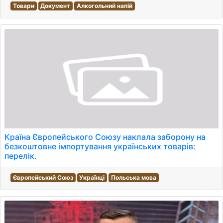
Товари
Документ
Алкогольний напій
Країна Європейського Союзу наклала заборону на
безкоштовне імпортування українських товарів:
перелік.
Європейський Союз
Українці
Польська мова