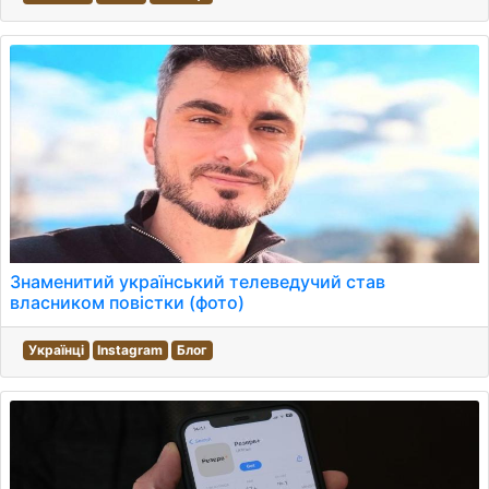
Знаменитий український телеведучий став
власником повістки (фото)
Українці
Instagram
Блог